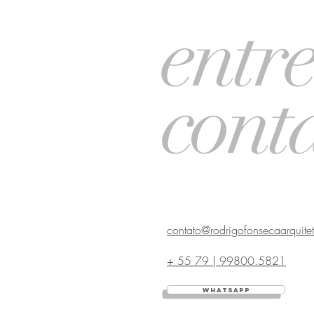
entr
cont
contato@rodrigofonsecaarquite
+ 55 79 | 99800.5821
whatsapp