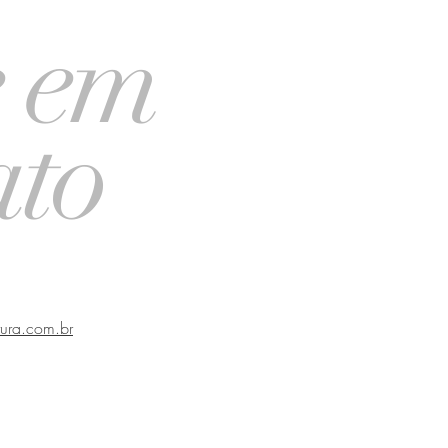
e em
ato
tura.com.br